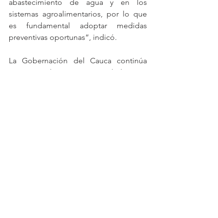
abastecimiento de agua y en los 
sistemas agroalimentarios, por lo que 
es fundamental adoptar medidas 
preventivas oportunas”, indicó.
La Gobernación del Cauca continúa 
promoviendo acciones articuladas para 
fortalecer la prevención del riesgo, 
proteger a las comunidades y avanzar 
en la adaptación frente a los desafíos 
asociados a la variabilidad y el cambio 
climático.
Ver todo
Entradas recientes