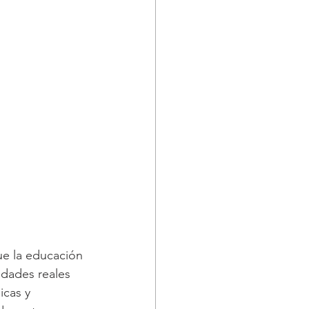
ue la educación 
idades reales 
cas y 