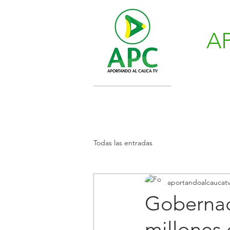
A
Todas las entradas
aportandoalcaucat
Gobernac
millones 