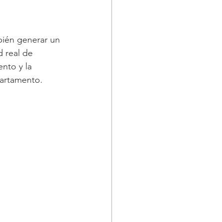
bién generar un 
 real de 
nto y la 
partamento.