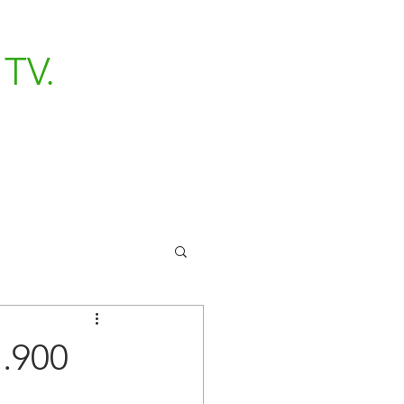
TV.
.900