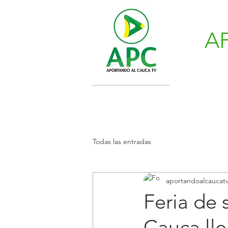
A
Todas las entradas
aportandoalcaucat
Feria de 
Cauca lle