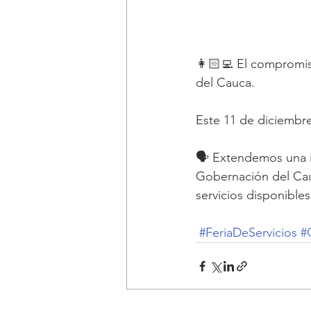
👩🏻‍💻 El compromi
del Cauca.
Este 11 de diciembre
🗣️ Extendemos una in
Gobernación del Cauc
servicios disponibles
#FeriaDeServicios
#