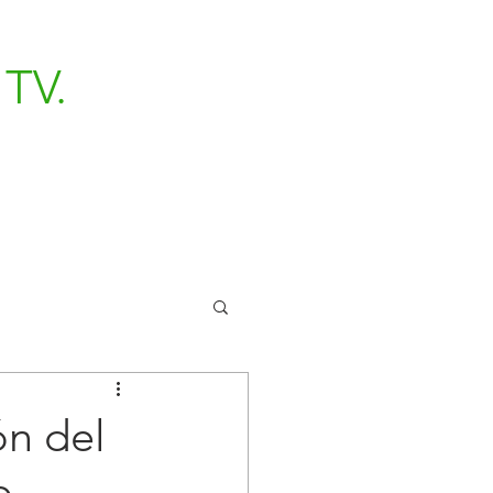
TV.
ón del
o