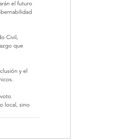
rán el futuro 
obernabilidad 
o Civil, 
razgo que 
lusión y el 
icos. 
 voto 
 local, sino 