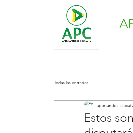
A
Todas las entradas
aportandoalcaucat
Estos son
disputará