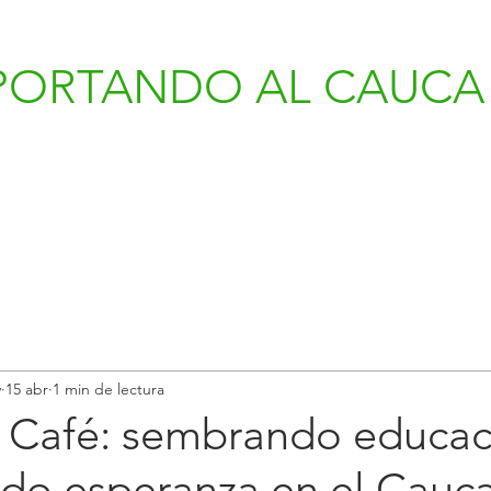
PORTANDO AL CAUCA 
v
15 abr
1 min de lectura
y Café: sembrando educac
do esperanza en el Cauc