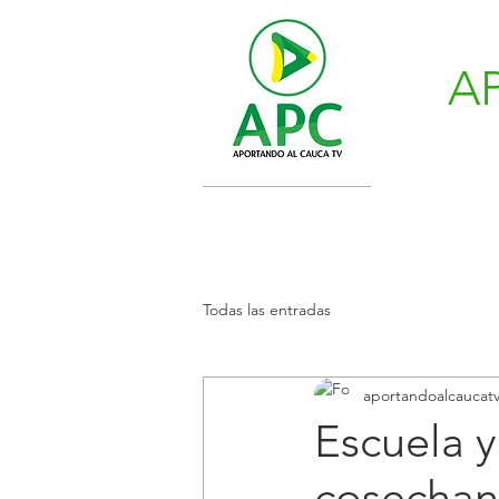
A
Todas las entradas
aportandoalcaucat
Escuela 
cosechan