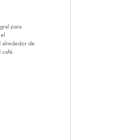
ral para 
el 
l alrededor de 
 café.