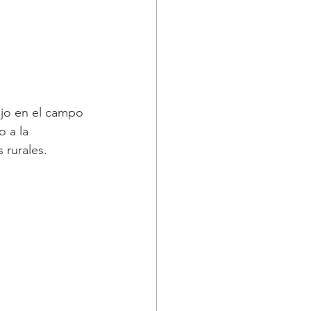
bajo en el campo 
 a la 
 rurales.