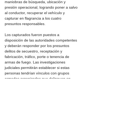
maniobras de búsqueda, ubicación y 
presión operacional, logrando poner a salvo 
al conductor, recuperar el vehículo y 
capturar en flagrancia a los cuatro 
presuntos responsables.
Los capturados fueron puestos a 
disposición de las autoridades competentes 
y deberán responder por los presuntos 
delitos de secuestro, receptación y 
fabricación, tráfico, porte o tenencia de 
armas de fuego. Las investigaciones 
judiciales permitirán establecer si estas 
personas tendrían vínculos con grupos 
armados organizados que delinquen en 
esta región del país.
El café de exportación transportado tendría 
un valor de más de 250 millones de pesos, 
carga que fue recuperada en su totalidad, 
evitando así una importante afectación 
económica para el gremio cafetero y para la 