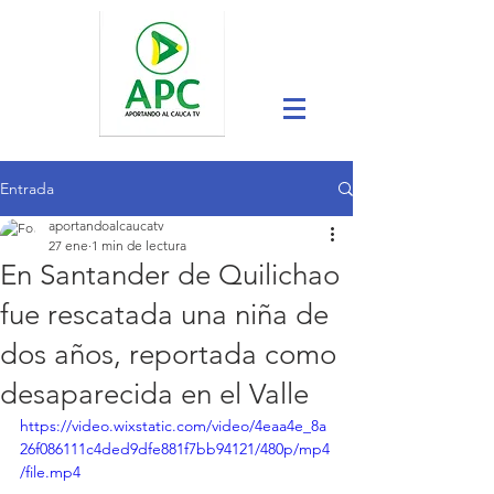
Entrada
aportandoalcaucatv
27 ene
1 min de lectura
En Santander de Quilichao
fue rescatada una niña de
dos años, reportada como
desaparecida en el Valle
https://video.wixstatic.com/video/4eaa4e_8a
26f086111c4ded9dfe881f7bb94121/480p/mp4
/file.mp4