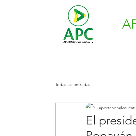
A
Todas las entradas
aportandoalcaucat
El presid
Popayán 