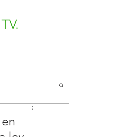
TV.
 en
a ley