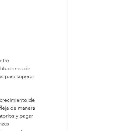
etro 
tituciones de 
s para superar 
crecimiento de 
fleja de manera 
torios y pagar 
nzas 