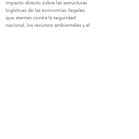
impacto directo sobre las estructuras 
logísticas de las economías ilegales 
que atentan contra la seguridad 
nacional, los recursos ambientales y el 
bienestar de la población civil y de los 
grupos de especial protección. El 
Ejército Nacional reafirma su 
compromiso con la protección del 
territorio y la desarticulación de las 
fuentes de financiamiento de los 
grupos armados organizados.
Ver todo
Entradas recientes