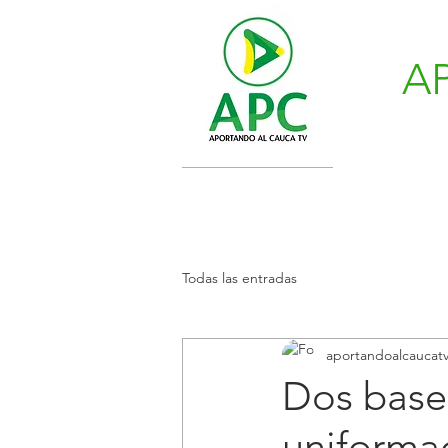
A
Todas las entradas
aportandoalcaucat
Dos bases
uniforma