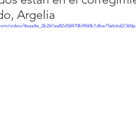
do, Argelia
ic.com/video/4eaa4e_2b267aa82d58470b9f60b1dbe75eb6d2/360p