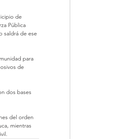
icipio de 
za Pública 
o saldrá de ese 
omunidad para 
losivos de 
con dos bases 
nes del orden 
uca, mientras 
vil.