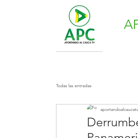
A
Todas las entradas
aportandoalcaucat
Derrumbe 
Panameri