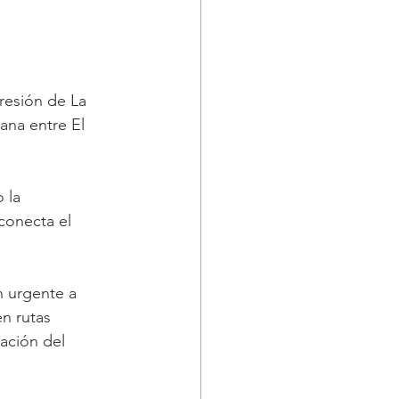
resión de La 
ana entre El 
 la 
conecta el 
n urgente a 
n rutas 
ación del 