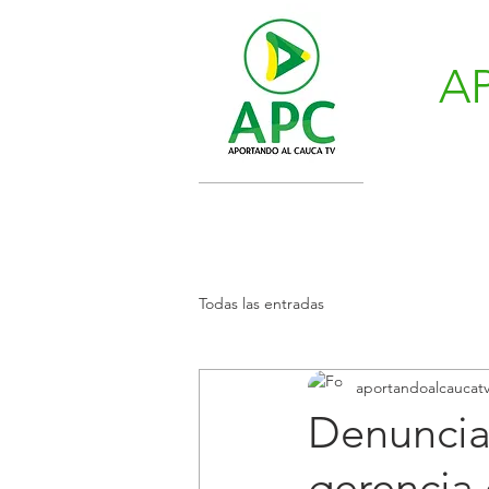
A
Todas las entradas
aportandoalcaucat
Denuncian
gerencia