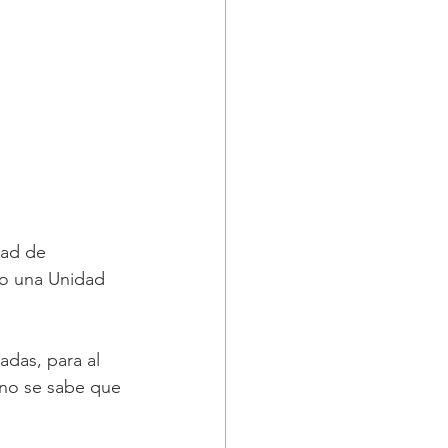
dad de 
o una Unidad 
das, para al 
 no se sabe que 