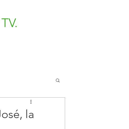
TV.
osé, la