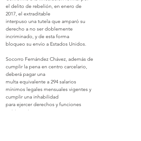
el delito de rebelión, en enero de 
2017, el extraditable
interpuso una tutela que amparó su 
derecho a no ser doblemente 
incriminado, y de esta forma
bloqueo su envío a Estados Unidos.
Socorro Fernández Chávez, además de 
cumplir la pena en centro carcelario, 
deberá pagar una
multa equivalente a 294 salarios 
mínimos legales mensuales vigentes y 
cumplir una inhabilidad
para ejercer derechos y funciones 
públicas durante 104 meses.
En contra de la condena conocida 
proceden los recursos de ley.