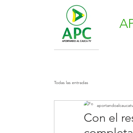
A
Todas las entradas
aportandoalcaucat
Con el r
completa 