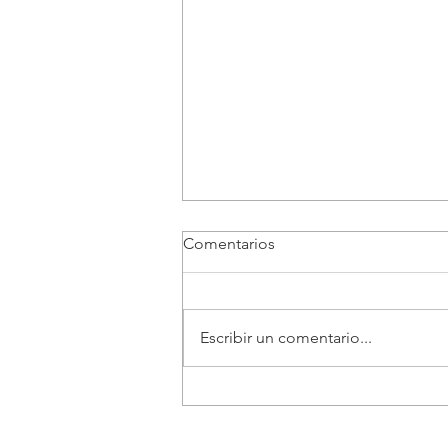
Comentarios
Escribir un comentario...
Gobernación del Cauca rinde
homenaje a todos los héroes