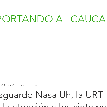
PORTANDO AL CAUCA 
v
20 mar
2 min de lectura
esguardo Nasa Uh, la URT
la atención a los siete p