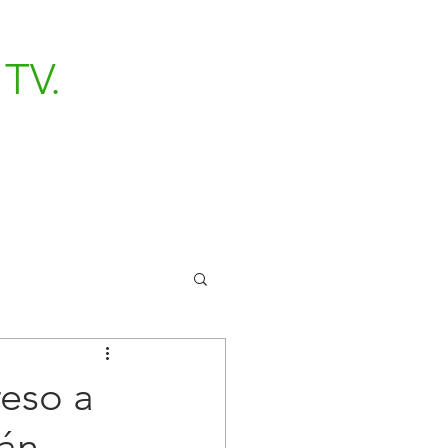
TV.
reso a
yán