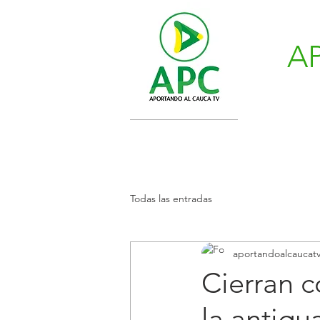
A
Todas las entradas
aportandoalcaucat
Cierran c
la antigu