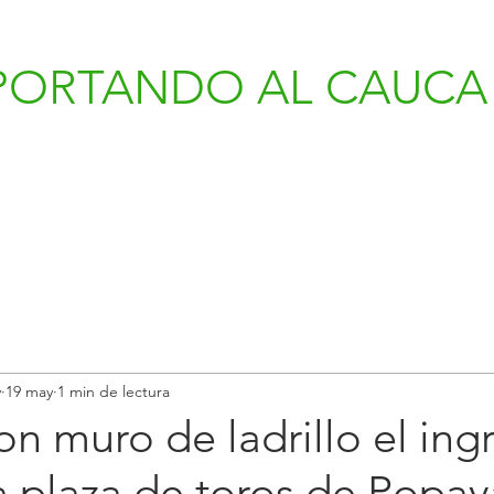
PORTANDO AL CAUCA 
v
19 may
1 min de lectura
on muro de ladrillo el ing
a plaza de toros de Popa