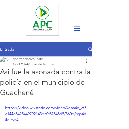
Entrada
aportandoalcaucatv
1 oct 2024
1 min de lectura
Así fue la asonada contra la
policía en el municipio de
Guachené
https://video.wixstatic.com/video/4eaa4e_cf5
c144e8425449792143ba0f87848d5/360p/mp4/f
ile.mp4