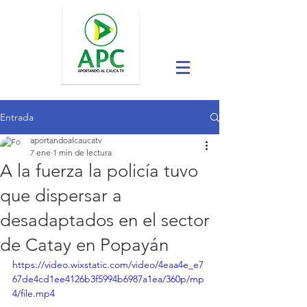
Entrada
aportandoalcaucatv
7 ene
1 min de lectura
A la fuerza la policía tuvo
que dispersar a
desadaptados en el sector
de Catay en Popayán
https://video.wixstatic.com/video/4eaa4e_e7
67de4cd1ee4126b3f5994b6987a1ea/360p/mp
4/file.mp4