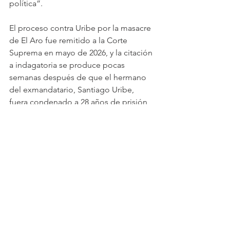
política”. 
El proceso contra Uribe por la masacre 
de El Aro fue remitido a la Corte 
Suprema en mayo de 2026, y la citación 
a indagatoria se produce pocas 
semanas después de que el hermano 
del exmandatario, Santiago Uribe, 
fuera condenado a 28 años de prisión 
por el caso de ‘Los 12 apóstoles’.
Ver todo
Entradas recientes