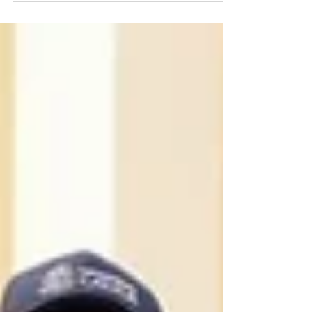
Competitividad al llega a los municipio
afectado por actos terroristas que
impactaron...