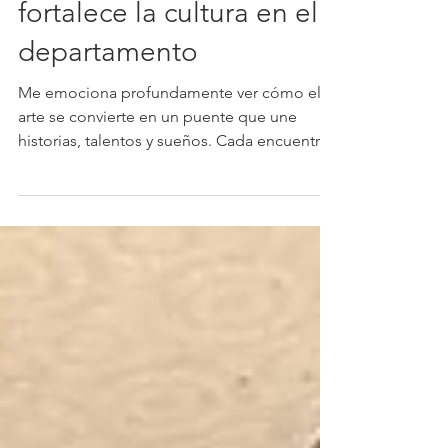
Gobernación del Cauca
fortalece la cultura en el
departamento
Me emociona profundamente ver cómo el
arte se convierte en un puente que une
historias, talentos y sueños. Cada encuentro,
cada aplauso y cada mirada hablan de lo
que somos como Cauca. 🎉👏🏻 En este
Festival de Arte para Personas con
Discapacidad, más de 20 delegaciones de
distintos municipios de nuestro
departamento se reúnen para compartir su
talento en música, artes plásticas, danza y
solistas. Verlos en escena confirma que no
existen barreras cuando hay pasión, creativid