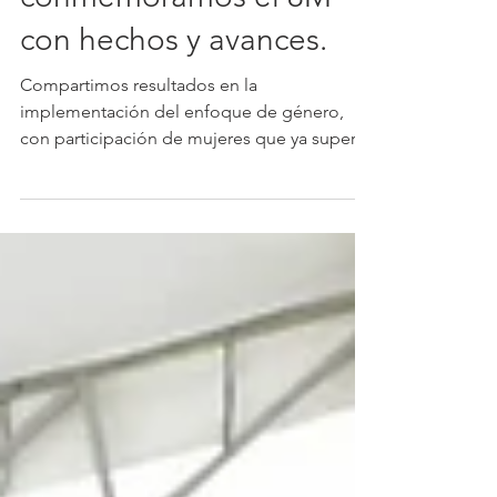
En la URT
conmemoramos el 8M
con hechos y avances.
Compartimos resultados en la
implementación del enfoque de género,
con participación de mujeres que ya supera
el 45% en solicitudes, inscripciones y
demandas. En este encuentro presentamos
tres hitos: la Red de Gobernanza Feminista,
la circular contra el acoso y las cuatro llaves
maestras del cambio; y reafirmamos el
trabajo con la Rama Judicial para
transversalizar el enfoque de género desde
lo administrativo hasta el posfallo. Por los
derechos de las mujeres, por la equidad